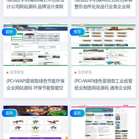
(自适应手机端)高端艺术创意设
(自适应手机端)响应式粉色美容
计公司网站源码 品牌设计类网
整形会所化妆品行业类企业网
站pbootcms模板
站模板源码
最新
推荐
各类模板
各类模板
(PC+WAP)营销型绿色节能环保
(PC+WAP)绿色营销型工业纸管
企业网站源码 环保节能智能空
纸业制造网站源码 通用企业网
气净化器网站pbootcms模板
站pbootcms模板
最新
最新