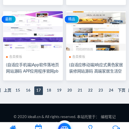
材瓷砖类pbootcms网站模板
备网站pbootcms模板
最新
精品
各类模板
各类模板
(自适应手机端)App软件落地页
(自适应移动端)响应式黄色家居
网站源码 APP应用程序官网pb
装修网站源码 高端家居生活空
ootcms网站模板
间类网站pbootcms模板
页
上页
15
16
17
18
19
20
21
22
23
24
下页
© 2020 ideall.cn & All rights reserved. 本站托管于：
编程笔记
湘ICP备2022000926号