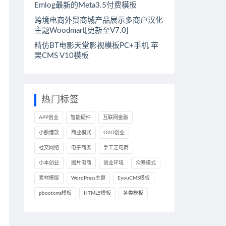
Emlog最新的Meta3.5付费模板
跨境电商外贸商城产品展示多商户汉化
主题Woodmart[更新至V7.0]
精仿BT电影天堂影视模板PC+手机 苹
果CMS V10模板
热门标签
APP创业
智能硬件
互联网金融
小额借款
商业模式
O2O创业
社交网络
电子商务
手工艺电商
小本创业
图片电商
创业环境
众筹模式
素材模版
WordPress主题
EyouCMS模板
pbootcms模板
HTML5模板
各类模板