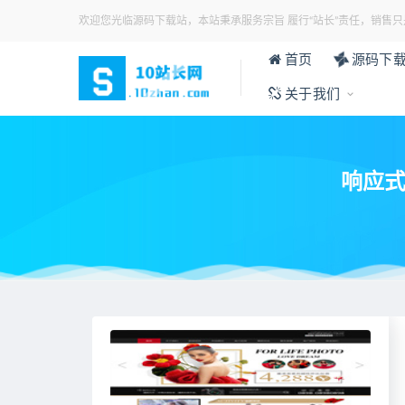
欢迎您光临源码下载站，本站秉承服务宗旨 履行“站长”责任，销售只
首页
源码下
关于我们
响应式
当前位置：
首页
>
各类模板