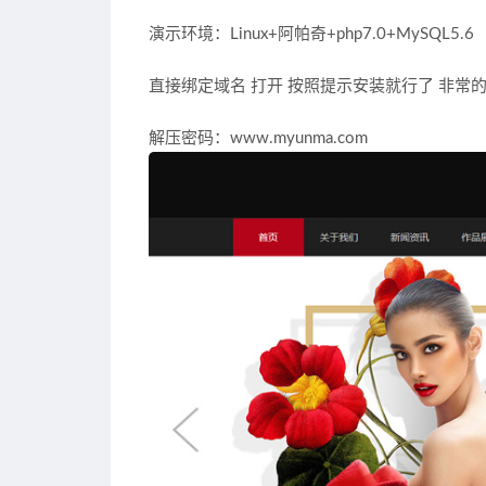
演示环境：Linux+阿帕奇+php7.0+MySQL5.6
直接绑定域名 打开 按照提示安装就行了 非常
解压密码：www.myunma.com