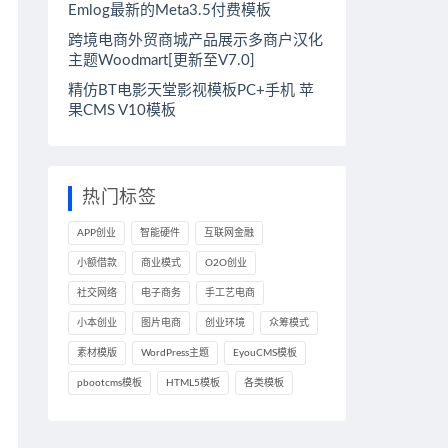
Emlog最新的Meta3.5付费模板
跨境电商外贸商城产品展示多商户汉化
主题Woodmart[更新至V7.0]
精仿BT电影天堂影视模板PC+手机 苹
果CMS V10模板
热门标签
APP创业
智能硬件
互联网金融
小额借款
商业模式
O2O创业
社交网络
电子商务
手工艺电商
小本创业
图片电商
创业环境
众筹模式
素材模版
WordPress主题
EyouCMS模板
pbootcms模板
HTML5模板
各类模板