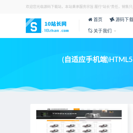
欢迎您光临源码下载站，本站秉承服务宗旨 履行“站长”责任，销售只
首页
源码下
关于我们
(自适应手机端)HTM
当前位置：
首页
>
各类模板