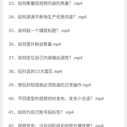
33、如何衡量短视频内容的质量？.mp4
34、如何源源不断地生产优质内容？.mp4
35、如何起一个爆款标题？.mp4
36、如何提升粉丝数量.mp4
37、如何定位自己内容输出调性？.mp4
38、玩抖音的12大雷区.mp4
39、想玩好短视频必须知道的日常操作.mp4
40、不同类型的视频何时发布、发多少合适？.mp4
41、如何为自己账号贴标签？.mp4
42、视频发布，冷启动阶段如何提升播放量？.mp4