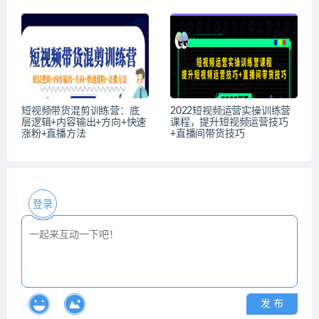
短视频带货混剪训练营：底
2022短视频运营实操训练营
层逻辑+内容输出+方向+快速
课程，提升短视频运营技巧
涨粉+直播方法
+直播间带货技巧
登录
发 布