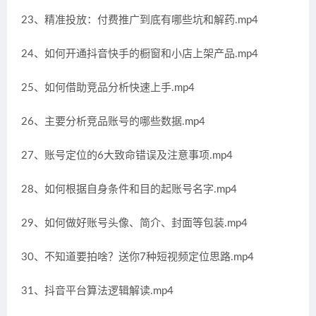
23、精准投放：付费推广到底有哪些坑和解药.mp4
24、如何开通抖音快手的橱窗和小店上架产品.mp4
25、如何借助竞品分析快速上手.mp4
26、主要分析竞品账号的哪些数据.mp4
27、账号定位的6大致命错误及注意事项.mp4
28、如何根据自身条件和目的起账号名字.mp4
29、如何做好账号头像、简介、封面等包装.mp4
30、不知道要拍啥？送你7种短视频定位思路.mp4
31、抖音平台算法逻辑解读.mp4