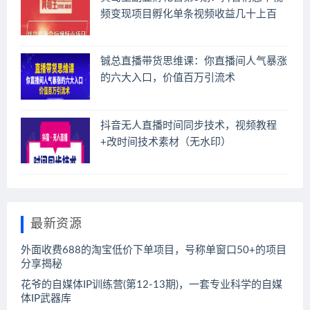
频变现项目孵化单条视频收益几十上百
铖总直播带货思维课：你直播间人气暴涨
的六大入口，价值百万引流术
抖音无人直播时间同步技术，视频教程
+改时间技术素材（无水印）
最新资源
外面收费688的淘宝低价下单项目，号称单窗口50+的项目
分享揭秘
花爷的自媒体IP训练营(第12-13期)，一套专业科学的自媒
体IP武器库