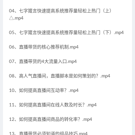
04、七字箴言快速提高系统推荐量轻松上热门（上）
△.mp4
05、七字箴言快速提高系统推荐量轻松上热门（下）.mp4
06、直播带货的核心推荐机制.mp4
07、直播带货的4大流量入口.mp4
08、高人气直播间，直播脚本是如何策划的？.mp4
10、如何提高直播间互动率？.mp4
11、如何提高直播间在线人数及时长？.mp4
12、如何提高直播间商品的转化率？.mp4
13、直播带货必须知道的组品技巧.mp4