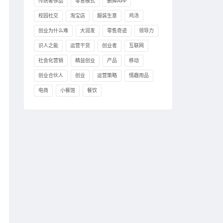
传统奢侈品
零售模式
删掉APP
校园社交
淘宝店
服装生意
鸡汤
创业为什么难
大润发
零售奇迹
领导力
识人之能
运营干货
创业者
互联网
社会化营销
精益创业
产品
移动
创业合伙人
创业
运营策略
情趣用品
电商
小餐馆
餐饮