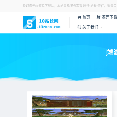
欢迎您光临源码下载站，本站秉承服务宗旨 履行“站长”责任，销售只
首页
源码下
关于我们
[端
当前位置：
首页
>
游戏源码