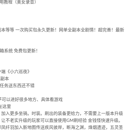
用教程（美女录音）
本等等 一次购买包永久更新！网单全副本全剧情！超完善！最新
箱系统 免费包更新！
！
户端《小六巡夜》
人副本
次任务送东西还不错
葫芦可以进好很多地方、具体看游戏
在这里
。加入更多坐骑。时装。刷出的装备更给力，不需要上一版本升级
让不老实升级的玩家可以直接使用GM刷经验 金钱怪快速升级。
师凤纤羽加入新地图传送疾风彼岸，断海之渊，烽烟遗迹，五灵圣