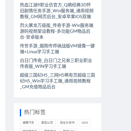
热血江湖9职业仿官方_Q萌经典3D怀
旧剧情任务手游_Win服务端_通用视频
教程_GM网页后台_安卓苹果IOS双端
烈火屠龙万级版_传奇手游-Win服务端
源码视频架设教程-多功能GM物品后
台-安卓版本
传世手游_烟雨传师骑战版VM镜像一键
端+Linux学习手工端
白日门传奇_白日门之兄弟三职业职业
传奇版_WIN学习手工端
超级三国纪H5_三网H5稀有页超级三国
纪H5_Win学习手工端_通用视频教程
_GM充值物品后台
热门标签
速腾汽车
美容公司
创业计划书
O2O