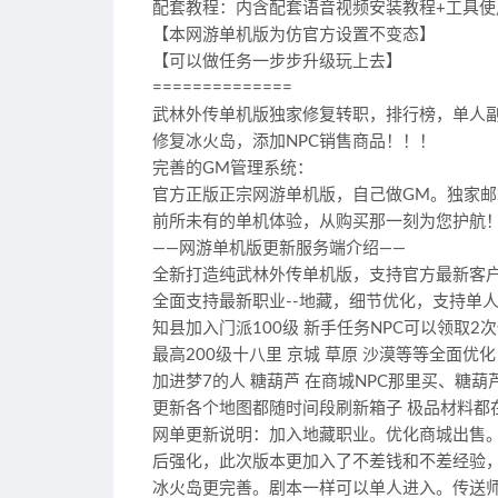
配套教程：内含配套语音视频安装教程+工具使
【本网游单机版为仿官方设置不变态】
【可以做任务一步步升级玩上去】
==============
武林外传单机版独家修复转职，排行榜，单人副
修复冰火岛，添加NPC销售商品！！！
完善的GM管理系统：
官方正版正宗网游单机版，自己做GM。独家邮
前所未有的单机体验，从购买那一刻为您护航
——网游单机版更新服务端介绍——
全新打造纯武林外传单机版，支持官方最新客
全面支持最新职业--地藏，细节优化，支持单
知县加入门派100级 新手任务NPC可以领取2
最高200级十八里 京城 草原 沙漠等等全面优化
加进梦7的人 糖葫芦 在商城NPC那里买、糖
更新各个地图都随时间段刷新箱子 极品材料都
网单更新说明：加入地藏职业。优化商城出售
后强化，此次版本更加入了不差钱和不差经验，
冰火岛更完善。剧本一样可以单人进入。传送