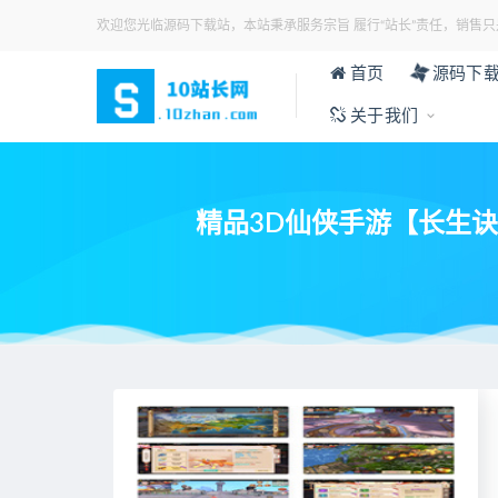
欢迎您光临源码下载站，本站秉承服务宗旨 履行“站长”责任，销售只
首页
源码下
关于我们
精品3D仙侠手游【长生诀】
当前位置：
首页
>
游戏源码