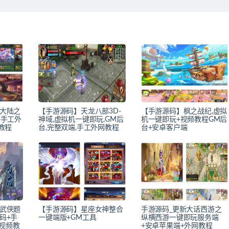
大陆之
【手游源码】天龙八部3D-
【手游源码】枫之战纪,虚拟
+手工外
神域,虚拟机一键即玩,GM后
机一键即玩+视频教程GM后
教程
台,完整双端,手工外网教程
台+安卓客户端
武侠题
【手游源码】星座女神整合
手游源码_更新大话西游之
码+手
一键端版+GM工具
纵横西游一键即玩服务端
+视频教
+安卓苹果端+外网教程