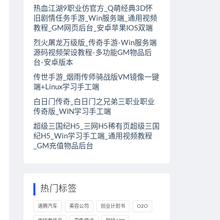
热血江湖9职业仿官方_Q萌经典3D怀
旧剧情任务手游_Win服务端_通用视频
教程_GM网页后台_安卓苹果IOS双端
烈火屠龙万级版_传奇手游-Win服务端
源码视频架设教程-多功能GM物品后
台-安卓版本
传世手游_烟雨传师骑战版VM镜像一键
端+Linux学习手工端
白日门传奇_白日门之兄弟三职业职业
传奇版_WIN学习手工端
超级三国纪H5_三网H5稀有页超级三国
纪H5_Win学习手工端_通用视频教程
_GM充值物品后台
热门标签
速腾汽车
美容公司
创业计划书
O2O