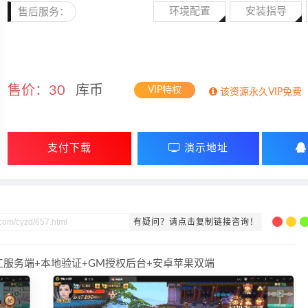
环境配置
安装指导
售后服务：
售价：
30
库币
VIP特权
该资源永久VIP免费
支付下载
演示地址
有疑问？请点击复制链接咨询！
x手工服务端+本地验证+GM授权后台+安卓苹果双端