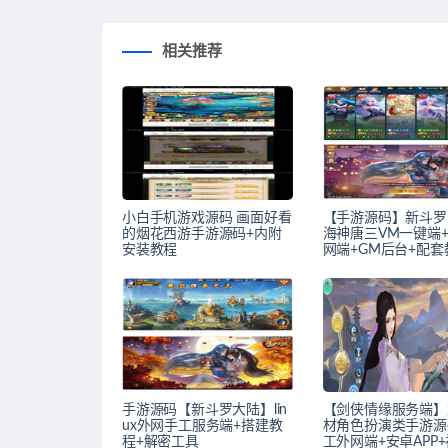
相关推荐
小白手机游戏源码 画面好看
【手游源码】新斗罗
的烟花西游手游源码+内附
海神唐三VM一键端
安装教程
网端+GM后台+配套
手游源码【新斗罗大陆】lin
【剑侠情缘服务端】
ux外网手工服务端+搭建教
材角色扮演类手游源
程+解密工具
工外网端+安卓APP