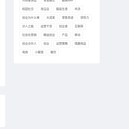
传统奢侈品
零售模式
删掉APP
校园社交
淘宝店
服装生意
鸡汤
创业为什么难
大润发
零售奇迹
领导力
识人之能
运营干货
创业者
互联网
社会化营销
精益创业
产品
移动
创业合伙人
创业
运营策略
情趣用品
电商
小餐馆
餐饮