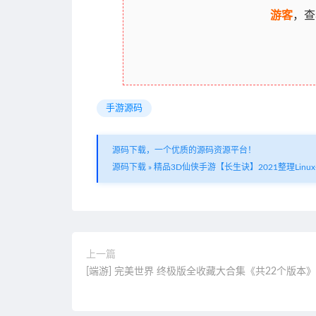
游客
，查
手游源码
源码下载，一个优质的源码资源平台！
源码下载
»
精品3D仙侠手游【长生诀】2021整理Lin
上一篇
[端游] 完美世界 终极版全收藏大合集《共22个版本》