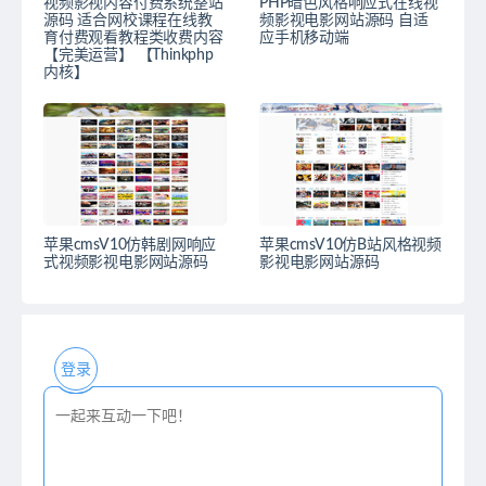
视频影视内容付费系统整站
PHP暗色风格响应式在线视
源码 适合网校课程在线教
频影视电影网站源码 自适
育付费观看教程类收费内容
应手机移动端
【完美运营】 【Thinkphp
内核】
苹果cmsV10仿韩剧网响应
苹果cmsV10仿B站风格视频
式视频影视电影网站源码
影视电影网站源码
登录