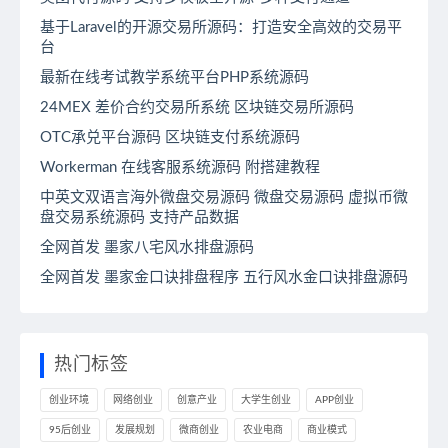
基于Laravel的开源交易所源码：打造安全高效的交易平
台
最新在线考试教学系统平台PHP系统源码
24MEX 差价合约交易所系统 区块链交易所源码
OTC承兑平台源码 区块链支付系统源码
Workerman 在线客服系统源码 附搭建教程
中英文双语言海外微盘交易源码 微盘交易源码 虚拟币微
盘交易系统源码 支持产品数据
全网首发 墨家八宅风水排盘源码
全网首发 墨家金口诀排盘程序 五行风水金口诀排盘源码
热门标签
创业环境
网络创业
创意产业
大学生创业
APP创业
95后创业
发展规划
微商创业
农业电商
商业模式