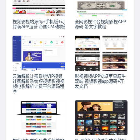
视频影视站源码+手机版+可
全网影视平台视频影视APP
封装APP运营 帝国CMS模板
源码 带文字教程
云海解析计费系统VIP视频
影视视频APP安卓苹果原生
计费解析系统短视频影视视
双端 视频影视app源码+开
频电影解析计费平台源码程
发文档
序