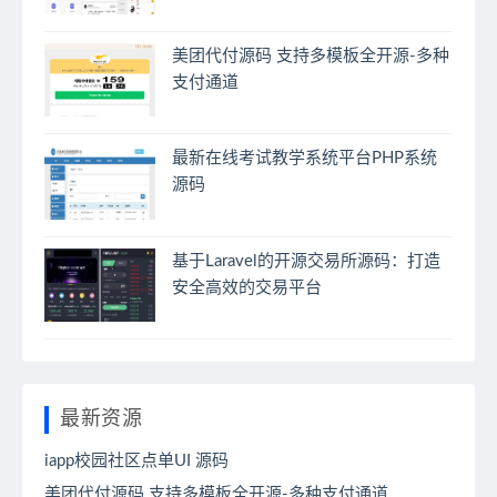
美团代付源码 支持多模板全开源-多种
支付通道
最新在线考试教学系统平台PHP系统
源码
基于Laravel的开源交易所源码：打造
安全高效的交易平台
最新资源
iapp校园社区点单UI 源码
美团代付源码 支持多模板全开源-多种支付通道