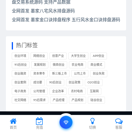
盘交易系统源码 支持产品数据
全网首发 墨家八宅风水排盘源码
全网首发 墨家金口诀排盘程序 五行风水金口诀排盘源码
热门标签
创业环境
网络创业
创意产业
大学生创业
APP创业
95后创业
发展规划
微商创业
农业电商
商业模式
创业融资
资本寒冬
新三板上市
公司上市
创业失败
创业案例
成功要
90后创业
创业政策
O2O创业
电子商务
公司管理
企业改革
农村电商
互联网
社交网络
95后需求
产品经理
产品规划
硅谷创业
© 2020 ideall.cn & All rights reserved. 本站托管于：
编程笔记
首页
充值
切换
客服