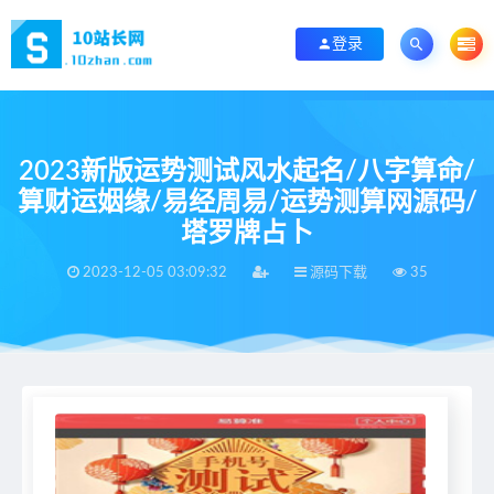
登录
2023新版运势测试风水起名/八字算命/
算财运姻缘/易经周易/运势测算网源码/
塔罗牌占卜
2023-12-05 03:09:32
源码下载
35
当前位置：
首页
>
源码下载