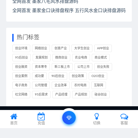
全网首发 墨家八宅风水排盘源码
全网首发 墨家金口诀排盘程序 五行风水金口诀排盘源码
热门标签
创业环境
网络创业
创意产业
大学生创业
APP创业
95后创业
发展规划
微商创业
农业电商
商业模式
创业融资
资本寒冬
新三板上市
公司上市
创业失败
创业案例
成功要
90后创业
创业政策
O2O创业
电子商务
公司管理
企业改革
农村电商
互联网
社交网络
95后需求
产品经理
产品规划
硅谷创业
© 2020 ideall.cn & All rights reserved. 本站托管于：
编程笔记
首页
充值
切换
客服
湘ICP备2022000926号