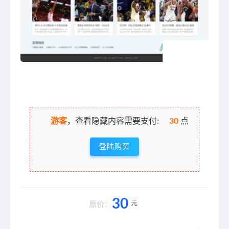
游客
，查看隐藏内容需要支付:
30
点
登陆购买
30
元
原价：