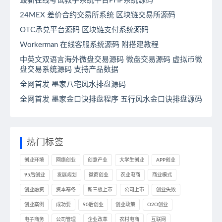
最新在线考试教学系统平台PHP系统源码
24MEX 差价合约交易所系统 区块链交易所源码
OTC承兑平台源码 区块链支付系统源码
Workerman 在线客服系统源码 附搭建教程
中英文双语言海外微盘交易源码 微盘交易源码 虚拟币微
盘交易系统源码 支持产品数据
全网首发 墨家八宅风水排盘源码
全网首发 墨家金口诀排盘程序 五行风水金口诀排盘源码
热门标签
创业环境
网络创业
创意产业
大学生创业
APP创业
95后创业
发展规划
微商创业
农业电商
商业模式
创业融资
资本寒冬
新三板上市
公司上市
创业失败
创业案例
成功要
90后创业
创业政策
O2O创业
电子商务
公司管理
企业改革
农村电商
互联网