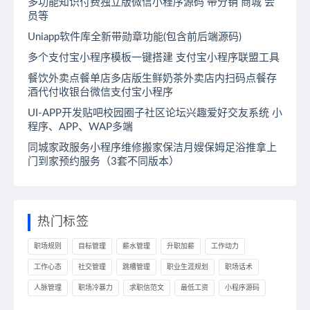
多功能知识付费独立版微信小程序源码 带分销 商城 会
员等
Uniapp软件库全新带勋章功能(包含前后端源码)
多个支付宝小程序模板一键搭建 支付宝小程序联盟工具
餐饮外卖点餐单店多店版生鲜奶茶外卖店内扫码点餐存
酒代付收银台微信支付宝小程序
UI-APP开发贴吧校园圈子社区论坛兴趣爱好交友系统 小
程序、APP、WAP多端
同城家政服务小程序维修搬家保洁月嫂保姆足浴推拿上
门到家预约服务（3套不同版本）
热门标签
职场规则
目标管理
薪水管理
升职加薪
工作动力
工作心态
社交管理
跳槽管理
职业生涯规划
职场话术
人脉管理
职场冷暴力
求职信范文
最低工资
小程序源码