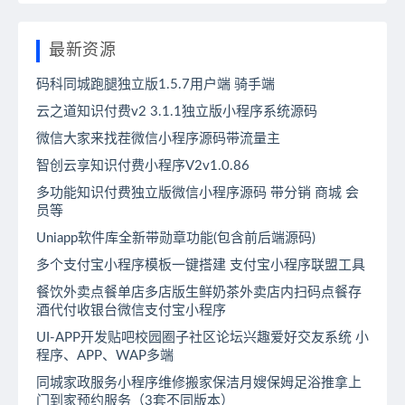
最新资源
码科同城跑腿独立版1.5.7用户端 骑手端
云之道知识付费v2 3.1.1独立版小程序系统源码
微信大家来找茬微信小程序源码带流量主
智创云享知识付费小程序V2v1.0.86
多功能知识付费独立版微信小程序源码 带分销 商城 会
员等
Uniapp软件库全新带勋章功能(包含前后端源码)
多个支付宝小程序模板一键搭建 支付宝小程序联盟工具
餐饮外卖点餐单店多店版生鲜奶茶外卖店内扫码点餐存
酒代付收银台微信支付宝小程序
UI-APP开发贴吧校园圈子社区论坛兴趣爱好交友系统 小
程序、APP、WAP多端
同城家政服务小程序维修搬家保洁月嫂保姆足浴推拿上
门到家预约服务（3套不同版本）