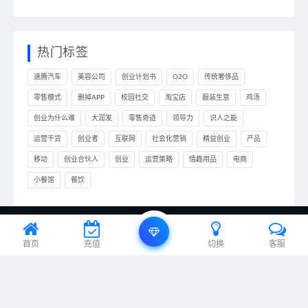
热门标签
速腾汽车
美容公司
创业计划书
O2O
传统奢侈品
零售模式
删掉APP
校园社交
淘宝店
服装生意
鸡汤
创业为什么难
大润发
零售奇迹
领导力
识人之能
运营干货
创业者
互联网
社会化营销
精益创业
产品
移动
创业合伙人
创业
运营策略
情趣用品
电商
小餐馆
餐饮
© 2020 ideall.cn & All rights reserved. 本站托管于：
编程笔记
首页
充值
切换
客服
湘ICP备2022000926号