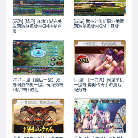
[端游] [踏月] 麻辣江湖完美
[端游] 武林外传新职业地藏
端网游单机版带GM控制台
网游单机版带GM工具版
版
2021手游【最后一战】双
[手游] 【一刀流】网游单机
端网游单机一键即玩服务端
一键端 类似传奇手游游戏
+客户端+教程
服务端