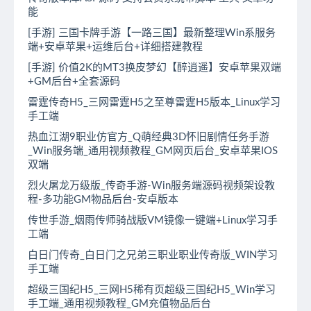
能
[手游] 三国卡牌手游【一路三国】最新整理Win系服务
端+安卓苹果+运维后台+详细搭建教程
[手游] 价值2K的MT3换皮梦幻【醉逍遥】安卓苹果双端
+GM后台+全套源码
雷霆传奇H5_三网雷霆H5之至尊雷霆H5版本_Linux学习
手工端
热血江湖9职业仿官方_Q萌经典3D怀旧剧情任务手游
_Win服务端_通用视频教程_GM网页后台_安卓苹果IOS
双端
烈火屠龙万级版_传奇手游-Win服务端源码视频架设教
程-多功能GM物品后台-安卓版本
传世手游_烟雨传师骑战版VM镜像一键端+Linux学习手
工端
白日门传奇_白日门之兄弟三职业职业传奇版_WIN学习
手工端
超级三国纪H5_三网H5稀有页超级三国纪H5_Win学习
手工端_通用视频教程_GM充值物品后台