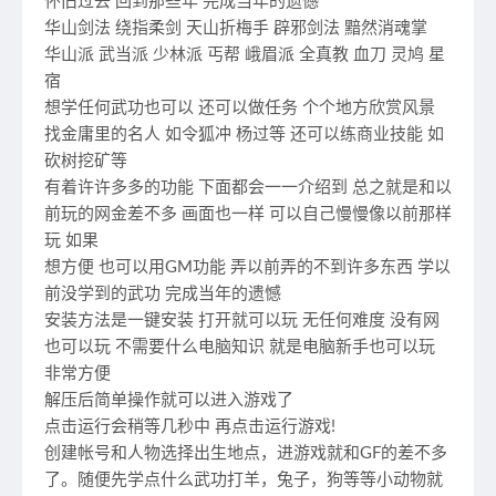
怀旧过去 回到那些年 完成当年的遗憾
华山剑法 绕指柔剑 天山折梅手 辟邪剑法 黯然消魂掌
华山派 武当派 少林派 丐帮 峨眉派 全真教 血刀 灵鸠 星
宿
想学任何武功也可以 还可以做任务 个个地方欣赏风景
找金庸里的名人 如令狐冲 杨过等 还可以练商业技能 如
砍树挖矿等
有着许许多多的功能 下面都会一一介绍到 总之就是和以
前玩的网金差不多 画面也一样 可以自己慢慢像以前那样
玩 如果
想方便 也可以用GM功能 弄以前弄的不到许多东西 学以
前没学到的武功 完成当年的遗憾
安装方法是一键安装 打开就可以玩 无任何难度 没有网
也可以玩 不需要什么电脑知识 就是电脑新手也可以玩
非常方便
解压后简单操作就可以进入游戏了
点击运行会稍等几秒中 再点击运行游戏!
创建帐号和人物选择出生地点，进游戏就和GF的差不多
了。随便先学点什么武功打羊，兔子，狗等等小动物就