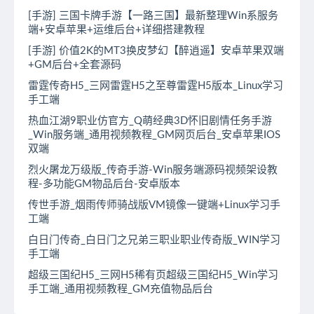
[手游] 三国卡牌手游【一路三国】最新整理Win系服务
端+安卓苹果+运维后台+详细搭建教程
[手游] 价值2K的MT3换皮梦幻【醉逍遥】安卓苹果双端
+GM后台+全套源码
雷霆传奇H5_三网雷霆H5之至尊雷霆H5版本_Linux学习
手工端
热血江湖9职业仿官方_Q萌经典3D怀旧剧情任务手游
_Win服务端_通用视频教程_GM网页后台_安卓苹果IOS
双端
烈火屠龙万级版_传奇手游-Win服务端源码视频架设教
程-多功能GM物品后台-安卓版本
传世手游_烟雨传师骑战版VM镜像一键端+Linux学习手
工端
白日门传奇_白日门之兄弟三职业职业传奇版_WIN学习
手工端
超级三国纪H5_三网H5稀有页超级三国纪H5_Win学习
手工端_通用视频教程_GM充值物品后台