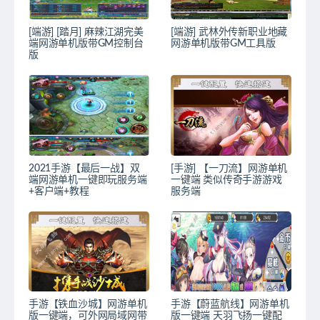
[端游] [踏月] 麻辣江湖完美
[端游] 武林外传新职业地藏
端网游单机版带GM控制台
网游单机版带GM工具版
版
2021手游【最后一战】双
[手游] 【一刀流】网游单机
端网游单机一键即玩服务端
一键端 类似传奇手游游戏
+客户端+教程
服务端
手游【铁血沙城】网游单机
手游【蔚蓝航线】网游单机
版一键端，可外网局域网带
版一键端 天羽飞扬一键配