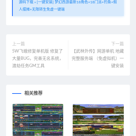
源码下载
»
[一键安装] 梦幻西游最新18角色+18门派+钓鱼+假
人摆摊+无限转生免虚一键端
上一篇
下一篇
5W飞蛾修复单机版 修复了
【武林外传】网游单机 地藏
大量BUG，完善无名系统，
完整服务端 （免虚拟机）一
渡劫任务GM工具
键安装
相关推荐