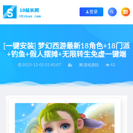
登录
[一键安装] 梦幻西游最新18角色+18门派
+钓鱼+假人摆摊+无限转生免虚一键端
2023-12-05 01:42:07
游戏源码
42
当前位置：
首页
>
游戏源码