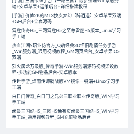
[手游] 三国卡牌手游【一路三国】最新整理Win系服务
端+安卓苹果+运维后台+详细搭建教程
[手游] 价值2K的MT3换皮梦幻【醉逍遥】安卓苹果双端
+GM后台+全套源码
雷霆传奇H5_三网雷霆H5之至尊雷霆H5版本_Linux学习
手工端
热血江湖9职业仿官方_Q萌经典3D怀旧剧情任务手游
_Win服务端_通用视频教程_GM网页后台_安卓苹果IOS
双端
烈火屠龙万级版_传奇手游-Win服务端源码视频架设教
程-多功能GM物品后台-安卓版本
传世手游_烟雨传师骑战版VM镜像一键端+Linux学习手
工端
白日门传奇_白日门之兄弟三职业职业传奇版_WIN学习
手工端
超级三国纪H5_三网H5稀有页超级三国纪H5_Win学习
手工端_通用视频教程_GM充值物品后台