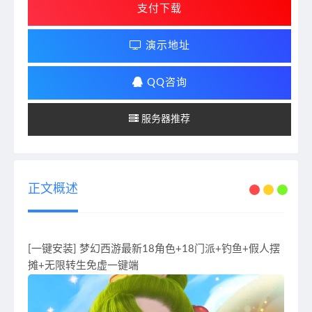
支付下载
演示地址
QQ咨询
服务器推荐
正文概述
[一键安装] 梦幻西游最新18角色+18门派+钓鱼+假人摆
摊+无限转生免虚一键端